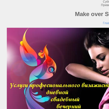
Субб
Прив
Make over 
Гла